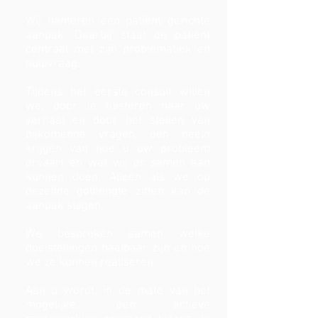
Wij hanteren een
patiënt gerichte
aanpak
. Daarbij staat de patiënt
centraal met zijn problematiek en
hulpvraag.
Tijdens het eerste consult willen
we, door te luisteren naar uw
verhaal en door het stellen van
bijkomende vragen, een beeld
krijgen van hoe u uw probleem
ervaart en wat wij er samen aan
kunnen doen. Alleen als we op
dezelfde golflengte zitten kan de
aanpak slagen.
We bespreken samen welke
doelstellingen haalbaar zijn en hoe
we ze kunnen realiseren.
Aan u wordt, in de mate van het
mogelijke, een actieve