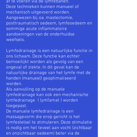
af te voeren via de lymfebanen.
Deze technieken kunnen manueel of
mechanisch uitgevoerd worden.
Aangewezen bij oa. mastectomie,
posttraumatisch oedeem, lymfeoedeem en
sommige acute inflammatoire
aandoeningen van de onderhuidse
weefsels.
Lymfedrainage is een natuurlijke functie in
ons lichaam. Deze functie kan echter
bemoeilijkt worden als gevolg van een
ongeval of ziekte. In dit geval kan de
natuurlijke drainage van het lymfe met de
handen (manueel) geoptimaliseerd
worden.
Als aanvulling op de manuele
lymfedrainage kan ook een mechanische
lymfedrainage ( lymfamat ) worden
toegepast.
De manuele lymfedrainage is een
massagevorm die erop gericht is het
lymfestelsel te stimuleren. Deze stimulatie
is nodig om het teveel aan vocht (zichtbaar
en onzichtbaar oedeem) beter via de