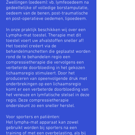
Zwellingen (oedeem): vb. lymfeoedeem na
gedeeltelijke of volledige borstamputatie,
oedeem van de benen, post-traumatische
en post-operatieve oedemen, lipoedeem.
In onze praktijk beschikken wij over een
Lympha-mat toestel. Therapie met dit
toestel voert uw afvalstoffen sneller af!
Het toestel creëert via de
behandelmanchetten die geplaatst worden
rond de te behandelen regio een
compressietherapie die vervolgens een
verbeterde doorbloeding in het gekozen
lichaamsregio stimuleert. Door het
produceren van opeenvolgende druk met
onderbrekingen op een lichaamsregio
komt er een verbeterde doorbloeding van
het veneuze en lymfatische stelsel in deze
regio. Deze compressietherapie
ondersteunt zo een sneller herstel.
Voor sporters en patiënten:
Het lympha-mat apparaat kan zowel
gebruikt worden bij sporters na een
training of met een overbelasting, als bij