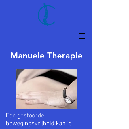
Manuele Therapie
Een gestoorde
bewegingsvrijheid kan je